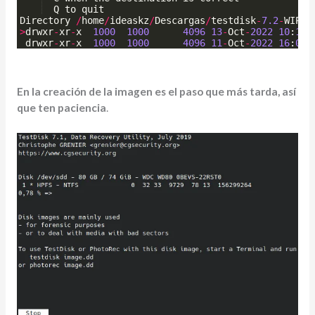
Q
to
quit
Directory
/
home
/
ideaskz
/
Descargas
/
testdisk
-
7.2
-
WIP
>
drwxr
-
xr
-
x
1000
1000
4096
13
-
Oct
-
2022
10
:
16
 
drwxr
-
xr
-
x
1000
1000
4096
11
-
Oct
-
2022
16
:
06
 
En la creación de la imagen es el paso que más tarda, así
que ten paciencia
.