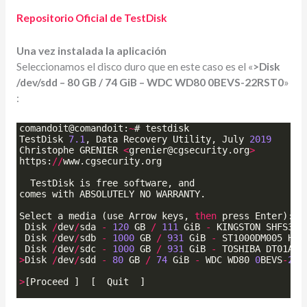
Repositorio Oficial de TestDisk
Una vez instalada la aplicación
Seleccionamos el disco duro que en este caso es el «
>Disk
/dev/sdd – 80 GB / 74 GiB – WDC WD80 0BEVS-22RST0
»
:
comandoit
@
comandoit
:
~
# 
testdisk
TestDisk
7.1
, 
Data
Recovery
Utility
, 
July
2019
Christophe
GRENIER
<
grenier
@
cgsecurity
.
org
>
https
:
//
www
.
cgsecurity
.
org
TestDisk
is
free
software
, 
and
comes
with
ABSOLUTELY
NO
WARRANTY
.
Select
a
media
(
use
Arrow
keys
, 
then
press
Enter
)
:
Disk
/
dev
/
sda
-
120
GB
/
111
GiB
-
KINGSTON
SHFS37A
Disk
/
dev
/
sdb
-
1000
GB
/
931
GiB
-
ST1000DM005
HD1
Disk
/
dev
/
sdc
-
1000
GB
/
931
GiB
-
TOSHIBA
DT01ACA
>
Disk
/
dev
/
sdd
-
80
GB
/
74
GiB
-
WDC
WD80
0
BEVS
-
22
R
>
[
Proceed
]
[
Quit
]