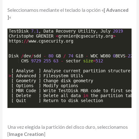
Seleccionamos mediante el teclado la opción «
[ Advanced
]
«
TestDisk
7.1
, 
Data
Recovery
Utility
, 
July
2019
Christophe
GRENIER
<
grenier
@
cgsecurity
.
org
>
https
:
//
www
.
cgsecurity
.
org
Disk
/
dev
/
sdd
-
80
GB
/
74
GiB
-
WDC
WD80
0
BEVS
-
22
RS
CHS
9729
255
63
-
sector
size
=
512
[
Analyse
]
Analyse
current
partition
structure
an
>
[
Advanced
]
Filesystem
Utils
[
Geometry
]
Change
disk
geometry
[
Options
]
Modify
options
[
MBR
Code
]
Write
TestDisk
MBR
code
to
first
secto
[
Delete
]
Delete
all
data
in
the
partition
table
[
Quit
]
Return
to
disk
selection
Una vez elegida la partición del disco duro, seleccionamos
[
Image Creation
]