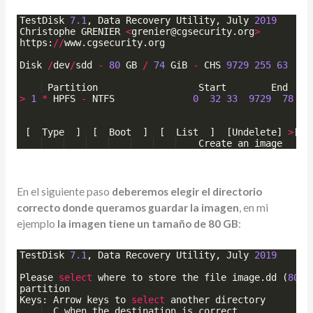
TestDisk
7.1
, 
Data
Recovery
Utility
, 
July
2019
Christophe
GRENIER
<
grenier
@
cgsecurity
.
org
>
https
:
//
www
.
cgsecurity
.
org
Disk
/
dev
/
sdd
-
80
GB
/
74
GiB
-
CHS
9729
255
63
Partition
Start
End
>
1
*
HPFS
-
NTFS
0
32
33
9729
78
13
[
Type
]
[
Boot
]
[
List
]
[
Undelete
]
>
[
Im
Create
an
image
En el siguiente paso
deberemos elegir el directorio
correcto donde queramos guardar la imagen
, en mi
ejemplo
la imagen tiene un tamaño de 80 GB
:
TestDisk
7.1
, 
Data
Recovery
Utility
, 
July
2019
Please
select
where
to
store
the
file
image
.
dd
(
8002
partition
Keys
: 
Arrow
keys
to
select
another
directory
C
when
the
destination
is
correct