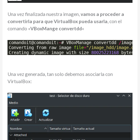
Una vez finalizada nuestra imagen,
vamos a proceder a
convertirla para que VirtualBox pueda usarla
, con el
comando «
VBoxMange convertdd
«
comandoit
@
comandoit
:
~
# 
VBoxManage
convertdd
/
image_h
Converting
from
raw
image
file
=
"
/image_hdd/image.dd
"
Creating
dynamic
image
with
size
80025223168
bytes
(
Una vez generada, tan solo debemos asociarla con
VirtualBox: