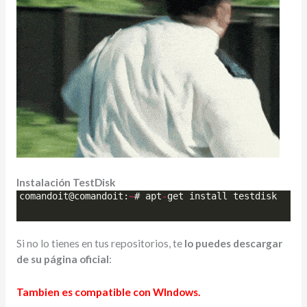
Instalación TestDisk
comandoit
@
comandoit
:
~
# 
apt
-
get
install
testdisk
Si no lo tienes en tus repositorios, te
lo puedes descargar
de su página oficial
:
Tambien es compatible con WIndows.