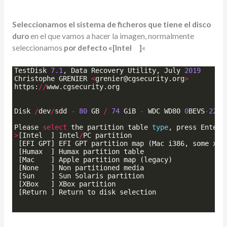
Seleccionamos el sistema de ficheros que tiene el disco
duro
en el que vamos a hacer la imagen, normalmente
seleccionamos
por defecto «[Intel ]
«
TestDisk
7.1
, 
Data
Recovery
Utility
, 
July
2019
Christophe
GRENIER
<
grenier
@
cgsecurity
.
org
>
https
:
//
www
.
cgsecurity
.
org
Disk
/
dev
/
sdd
-
80
GB
/
74
GiB
-
WDC
WD80
0
BEVS
-
22
RS
Please
select
the
partition
table
type
, 
press
Enter
>
[
Intel
]
Intel
/
PC
partition
[
EFI
GPT
]
EFI
GPT
partition
map
(
Mac
i386
, 
some
x86
[
Humax
]
Humax
partition
table
[
Mac
]
Apple
partition
map
(
legacy
)
[
None
]
Non
partitioned
media
[
Sun
]
Sun
Solaris
partition
[
XBox
]
XBox
partition
[
Return
]
Return
to
disk
selection