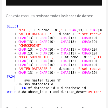
Con esta consulta
revisara todas las bases de datos
:
SELECT
'
USE [
'
+
d
.
name
+
N
'
]
'
+
CHAR
(
13
)
+
CHAR
(
10
)
+
'
ALTER DATABASE "
'
+
d
.
name
+
'
" set recovery 
+
CHAR
(
13
)
+
CHAR
(
10
)
+
CHAR
(
13
)
+
CHAR
(
10
)
+
CHAR
(
13
)
+
CHAR
(
10
)
+
CHAR
(
13
)
+
CHAR
(
10
)
+
'
CHECKPOINT
'
+
CHAR
(
13
)
+
CHAR
(
10
)
+
CHAR
(
13
)
+
CHAR
(
10
)
+
CHAR
(
13
)
+
CHAR
(
10
)
+
CHAR
(
13
)
+
CHAR
(
10
)
+
'
DBCC SHRINKFILE (
''
'
+
mf
.
name
+
N
'
''
 , 1)
'
+
CHAR
(
13
)
+
CHAR
(
10
)
+
CHAR
(
13
)
+
CHAR
(
10
)
+
CHAR
(
13
)
+
CHAR
(
10
)
+
CHAR
(
13
)
+
CHAR
(
10
)
+
'
ALTER DATABASE "
'
+
d
.
name
+
'
" set recovery 
+
CHAR
(
13
)
+
CHAR
(
10
)
+
CHAR
(
13
)
+
CHAR
(
10
)
FROM
sys
.
master_files
mf
JOIN
sys
.
databases
d
ON
mf
.
database_id
=
d
.
database_id
WHERE
d
.
database_id
>
4
and
d
.
state_desc
=
'
ONLINE
'
;