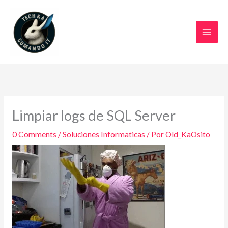
Ir
al
contenido
Limpiar logs de SQL Server
0 Comments
/
Soluciones Informaticas
/ Por
Old_KaOsito