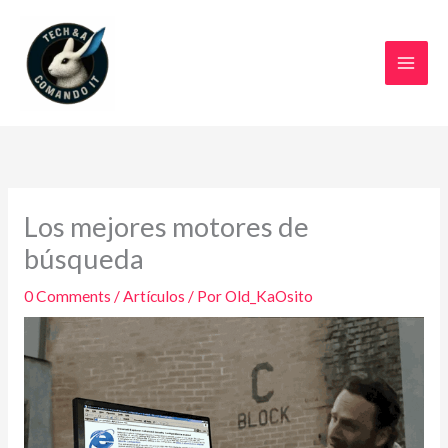
Ir
al
contenido
Los mejores motores de
búsqueda
0 Comments
/
Artículos
/ Por
Old_KaOsito