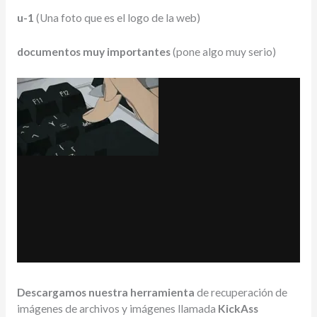
u-1
(Una foto que es el logo de la web)
documentos muy importantes
(pone algo muy serio)
Descargamos nuestra herramienta
de recuperación de
imágenes de archivos y imágenes llamada
KickAss