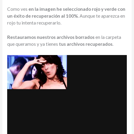
Como ves
en la imagen he seleccionado rojo y verde con
un éxito de recuperación al 100%
. Aunque te aparezca en
rojo tu intenta recuperarlo.
Restauramos nuestros archivos borrados
en la carpeta
que queramos y ya tienes
tus archivos recuperados
.