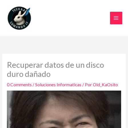
Ir
al
contenido
Recuperar datos de un disco
duro dañado
0 Comments
/
Soluciones Informaticas
/ Por
Old_KaOsito