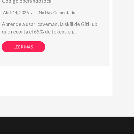
Código operando local
Abril 14, 2026
No Hay Comentarios
Aprende a usar ‘caveman’, la skill de GitHub
que recorta el 65% de tokens en…
LEER MÁS