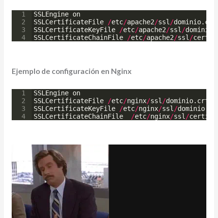
1
SSLEngine
on
2
SSLCertificateFile
/
etc
/
apache2
/
ssl
/
dominio
.
crt
3
SSLCertificateKeyFile
/
etc
/
apache2
/
ssl
/
dominio
.
4
SSLCertificateChainFile
/
etc
/
apache2
/
ssl
/
certif
Ejemplo de configuración en Nginx
1
SSLEngine
on
2
SSLCertificateFile
/
etc
/
nginx
/
ssl
/
dominio
.
crt
3
SSLCertificateKeyFile
/
etc
/
nginx
/
ssl
/
dominio
.
ke
4
SSLCertificateChainFile
/
etc
/
nginx
/
ssl
/
certifi