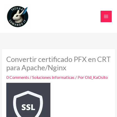
Ir
al
contenido
Convertir certificado PFX en CRT
para Apache/Nginx
0 Comments
/
Soluciones Informaticas
/ Por
Old_KaOsito