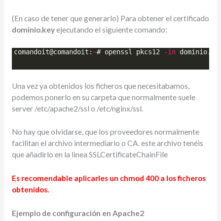
(En caso de tener que generarlo) Para obtener el certificado
dominio.key
ejecutando el siguiente comando:
comandoit
@
comandoit
:
~
# 
openssl
pkcs12
-
in
dominio
.
pf
Una vez ya obtenidos los ficheros que necesitabamos,
podemos ponerlo en su carpeta que normalmente suele
server /etc/apache2/ssl o /etc/nginx/ssl.
No hay que olvidarse, que los proveedores normalmente
facilitan el archivo intermediario o CA. este archivo tenéis
que añadirlo en la linea SSLCertificateChainFile
Es recomendable aplicarles un chmod 400 a los ficheros
obtenidos.
Ejemplo de configuración en Apache2