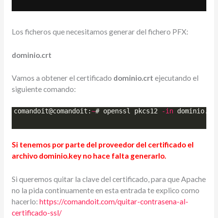
Los ficheros que necesitamos generar del fichero PFX:
dominio.crt
Vamos a obtener el certificado
dominio.crt
ejecutando el
siguiente comando:
comandoit
@
comandoit
:
~
# 
openssl
pkcs12
-
in
dominio
.
pf
Si tenemos por parte del proveedor del certificado el
archivo dominio.key no hace falta generarlo.
Si queremos quitar la clave del certificado, para que Apache
no la pida continuamente en esta entrada te explico como
hacerlo:
https://comandoit.com/quitar-contrasena-al-
certificado-ssl/