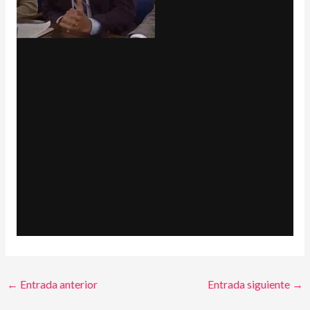
←
Entrada anterior
Entrada siguiente
→